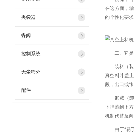
在这方面，
夹袋器
的个性化要求
蝶阀
二、它是如
控制系统
装料（装料
无尘筛分
真空料斗盖
段，出口或“
配件
卸载（卸料
下掉落到下方
机制代替反向
由于“易于清