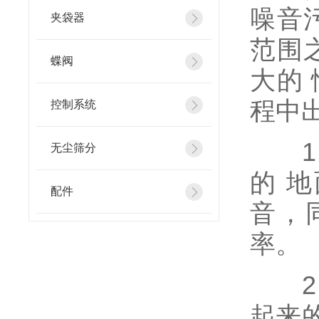
噪音
夹袋器
范围
蝶阀
大的
程中
控制系统
1、
无尘筛分
的 
配件
音，
率。
2、
起来