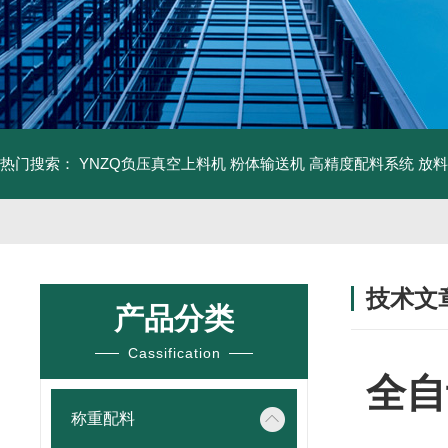
热门搜索：
YNZQ负压真空上料机
粉体输送机
高精度配料系统
放料
技术文
产品分类
/ TECHNIC
Cassification
全自
称重配料