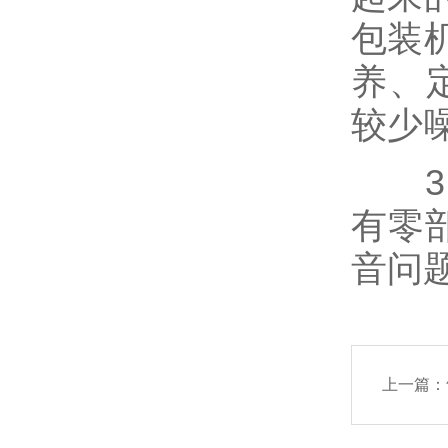
包装
养、
较少
3、
有零
音问
上一篇：