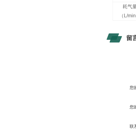
耗气
（
L/min
留
您
您
联